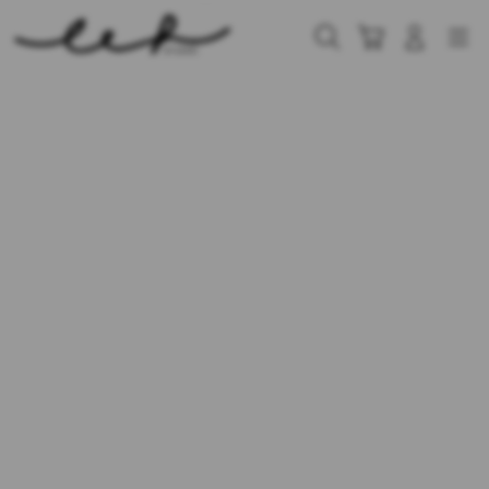
Skip
to
Cari
Troli
Login
Navigation
content