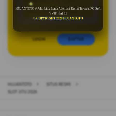
Minimal Deposit Rp. 10.000
HUJANTOTO # Jalur Link Login Alternatif Resmi Tercepat PG Soft
Minimal Withdraw Rp 50.000
VVIP Hari Ini
© COPYRIGHT 2026 HUJANTOTO
LOGIN
DAFTAR
Layer Popup Close
HUJANTOTO
>
SITUS RESMI
>
SLOT JITU 2026
Buka
Footer Navigation