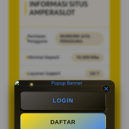
INFORMASI SITUS
AMPERASLOT
Penilaian
99.999.999 JUTA
Pengguna
PENGGUNA
Minimal Deposit
10.000 Ribu
Layanan Support
24/7
Platform
Multi-Device
LOGIN
PENAWARAN SPESIAL
DAFTAR